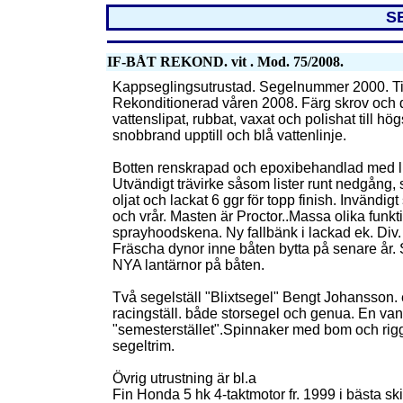
S
IF-BÅT REKOND. vit . Mod. 75/2008.
Kappseglingsutrustad. Segelnummer 2000. Ti
Rekonditionerad våren 2008. Färg skrov och d
vattenslipat, rubbat, vaxat och polishat till h
snobbrand upptill och blå vattenlinje.
Botten renskrapad och epoxibehandlad med ligh
Utvändigt trävirke såsom lister runt nedgång, sk
oljat och lackat 6 ggr för topp finish. Invändigt
och vrår. Masten är Proctor..Massa olika funkti
sprayhoodskena. Ny fallbänk i lackad ek. Div.
Fräscha dynor inne båten bytta på senare år. S
NYA lantärnor på båten.
Två segelställ "Blixtsegel" Bengt Johansson. 
racingställ. både storsegel och genua. En vanl
"semesterstället".Spinnaker med bom och rigg 
segeltrim.
Övrig utrustning är bl.a
Fin Honda 5 hk 4-taktmotor fr. 1999 i bästa sk