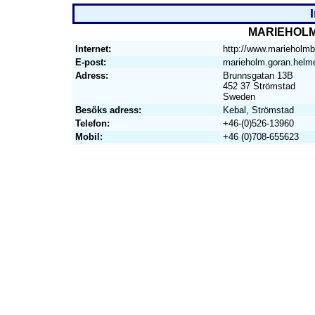
MARIEHOLM
Internet:
http://www.marieholmb
E-post:
marieholm.goran.helm
Adress:
Brunnsgatan 13B
452 37 Strömstad
Sweden
Besöks adress:
Kebal, Strömstad
Telefon:
+46-(0)526-13960
Mobil:
+46 (0)708-655623