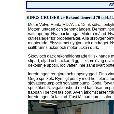
S
KINGS-CRUISER 29 Rekonditionerad 70-talsbåt.
Motor Volvo-Penta MD7A ca. 13 hk sötvattenkyld.
Motorn urtagen och genomgången. Demont. topp, sl
vattenpump. Nya packningar. Motorn målad. Nya f
cutlesslager för propelleraxel. Alla skrovgenomf
monterade. Elsystemet nygjort och omdraget. Nya 
ssittbrunnsluckor och motorlucka i durk.
Skrov och däck rekonditionerade till skinande nyss
slipad, oljad och lackad 6 ggr, liksom övrig utvänd
dekorlinje upptill, röd vattenlinje samt svart bott
Inredningen rengjord och uppsnyggad. Fina vinrö
Origo spritkök. Rymligt pentry med helt plana l
sjövattenpump och sötvattenpump. Goda förvarin
spritköket. Navigationsbord med kartläsarlampa 
trappan i pentryt tas bort. Även åtkomst akterif
Inredningen är lackad. Fast fällbart bord i salon