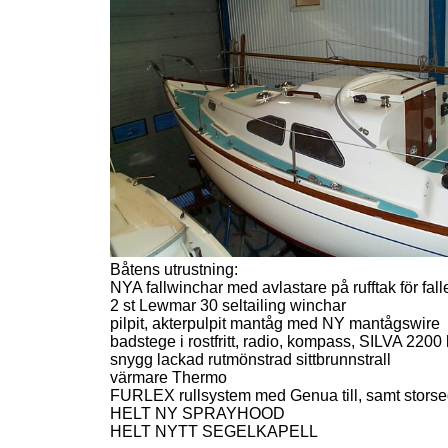
Båtens utrustning:
NYA fallwinchar med avlastare på rufftak för falle
2 st Lewmar 30 seltailing winchar
pilpit, akterpulpit mantåg med NY mantågswire
badstege i rostfritt, radio, kompass, SILVA 2200
snygg lackad rutmönstrad sittbrunnstrall
värmare Thermo
FURLEX rullsystem med Genua till, samt storseg
HELT NY SPRAYHOOD
HELT NYTT SEGELKAPELL