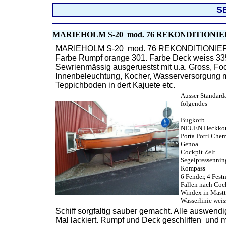
S
MARIEHOLM S-20
mod. 76 REKONDITIONIE
MARIEHOLM S-20 mod. 76 REKONDITIONIE
Farbe Rumpf orange 301. Farbe Deck weiss 33
Sewrienmässig ausgeruestst mit u.a. Gross, Fock
Innenbeleuchtung, Kocher, Wasserversorgung 
Teppichboden in dert Kajuete etc.
Ausser Standard
folgendes
Bugkorb
NEUEN Heckko
Porta Potti Chem
Genoa
Cockpit Zelt
Segelpressennin
Kompass
6 Fender, 4 Fest
Fallen nach Coc
Windex in Mast
Wasserlinie weis
Schiff sorgfaltig sauber gemacht. Alle auswendig
Mal lackiert. Rumpf und Deck geschliffen und m