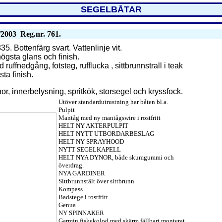
SEGELBÅTAR
03 Reg.nr. 761.
5. Bottenfärg svart. Vattenlinje vit.
högsta glans och finish.
d ruffnedgång, fotsteg, rufflucka , sittbrunnstrall i teak
sta finish.
nor, innerbelysning, spritkök, storsegel och kryssfock.
Utöver standardutrustning har båten bl.a.
Pulpit
Mantåg med ny mantågswire i rostfritt
HELT NY AKTERPULPIT
HELT NYTT UTBORDARBESLAG
HELT NY SPRAYHOOD
NYTT SEGELKAPELL
HELT NYA DYNOR, både skumgummi och
överdrag.
NYA GARDINER
Sittbrunnstält över sittbrunn
Kompass
Badstege i rostfritt
Genua
NY SPINNAKER
Garmin fiskekolod med skärm fällbart monterat