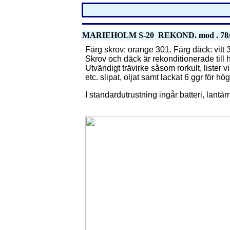
MARIEHOLM S-20 REKOND. mod . 78/20
Färg skrov: orange 301. Färg däck: vitt 33
Skrov och däck är rekonditionerade till 
Utvändigt trävirke såsom rorkult, lister vi
etc. slipat, oljat samt lackat 6 ggr för hög
I standardutrustning ingår batteri, lantär