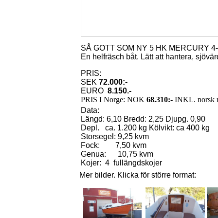
SÅ GOTT SOM NY 5 HK MERCURY 
En helfräsch båt. Lätt att hantera, sjöv
PRIS:
SEK
72.000:-
EURO
8.150.-
PRIS I Norge: NOK
68.310:-
INKL. norsk m
Data:
Längd: 6,10 Bredd: 2,25 Djupg. 0,90
Depl.
ca. 1.200 kg Kölvikt: ca 400 kg
Storsegel: 9,25 kvm
Fock:
7,50 kvm
Genua:
10,75 kvm
Kojer:
4
fullängdskojer
Mer bilder. Klicka för större format: